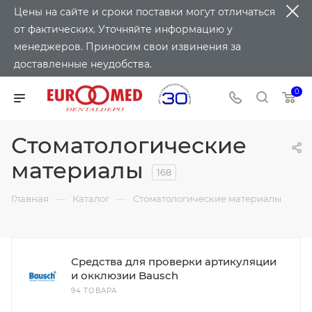
Цены на сайте и сроки поставки могут отличаться
от фактических. Уточняйте информацию у
менеджеров. Приносим свои извинения за
доставленные неудобства.
0
Стоматологические
материалы
168
—
—
Главная
Каталог
Стоматологические материалы
Средства для проверки артикуляции
и окклюзии Bausch
94 ТОВАРА