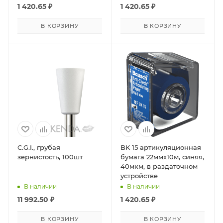
1 420.65
₽
1 420.65
₽
В КОРЗИНУ
В КОРЗИНУ
C.G.I., грубая
BK 15 артикуляционная
зернистость, 100шт
бумага 22ммх10м, синяя,
40мкм, в раздаточном
устройстве
В наличии
В наличии
11 992.50
₽
1 420.65
₽
В КОРЗИНУ
В КОРЗИНУ