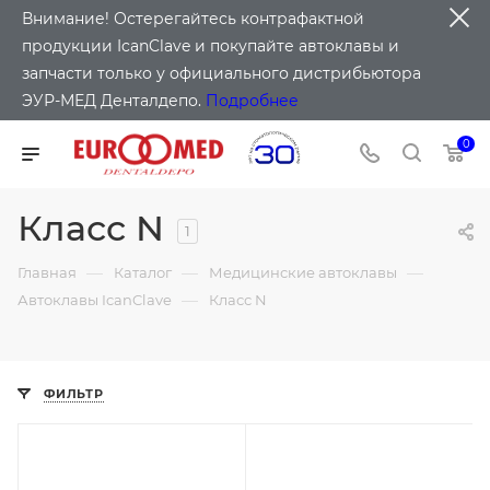
Внимание! Остерегайтесь контрафактной
продукции IcanClave и покупайте автоклавы и
запчасти только у официального дистрибьютора
ЭУР-МЕД Денталдепо.
Подробнее
0
Класс N
1
—
—
—
Главная
Каталог
Медицинские автоклавы
—
Автоклавы IcanClave
Класс N
ФИЛЬТР