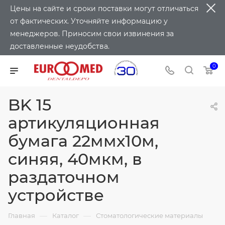
Цены на сайте и сроки поставки могут отличаться
от фактических. Уточняйте информацию у
менеджеров. Приносим свои извинения за
доставленные неудобства.
0
BK 15
артикуляционная
бумага 22ммх10м,
синяя, 40мкм, в
раздаточном
устройстве
—
—
Главная
Каталог
Стоматологические материалы