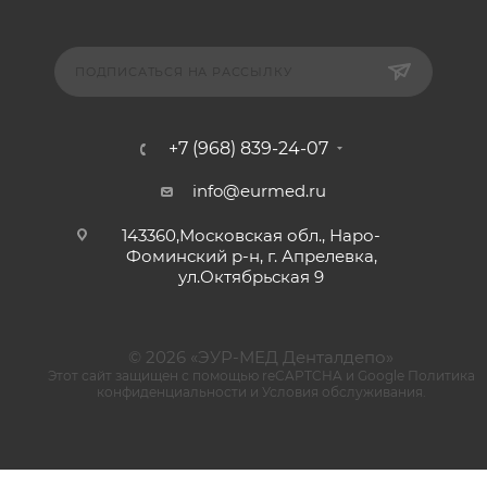
ПОДПИСАТЬСЯ НА РАССЫЛКУ
+7 (968) 839-24-07
info@eurmed.ru
143360,Московская обл., Наро-
Фоминский р-н, г. Апрелевка,
ул.Октябрьская 9
© 2026 «ЭУР-МЕД Денталдепо»
Этот сайт защищен с помощью reCAPTCHA и Google
Политика
конфиденциальности
и
Условия обслуживания
.