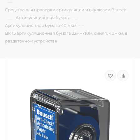
—
Средства для проверки артикуляции и окклюзии Bausch
—
—
Артикуляционная бумага
—
Артикуляционная бумага 40 мкм
BK 15 артикуляционная бумага 22ммх10м, синяя, 40мкм, в
раздаточном устройстве