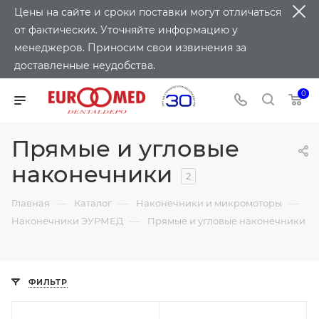
Цены на сайте и сроки поставки могут отличаться
от фактических. Уточняйте информацию у
менеджеров. Приносим свои извинения за
доставленные неудобства.
0
Прямые и угловые
наконечники
2
—
—
—
Главная
Каталог
Наконечники и микромоторы
—
Наконечники ЭУРМЕД
Прямые и угловые наконечники
ФИЛЬТР