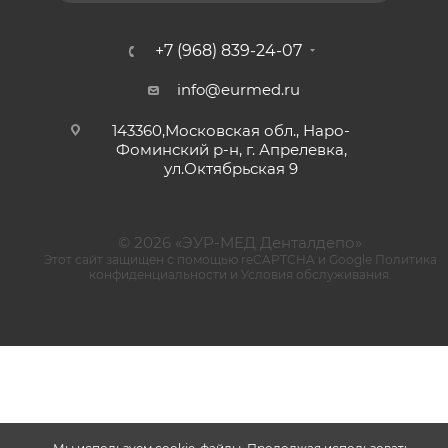
+7 (968) 839-24-07
info@eurmed.ru
143360,Московская обл., Наро-
Фоминский р-н, г. Апрелевка,
ул.Октябрьская 9
© 2026 «ЭУР-МЕД Денталдепо»
Этот сайт защищен с помощью reCAPTCHA и Google
Политика
конфиденциальности
и
Условия обслуживания
.