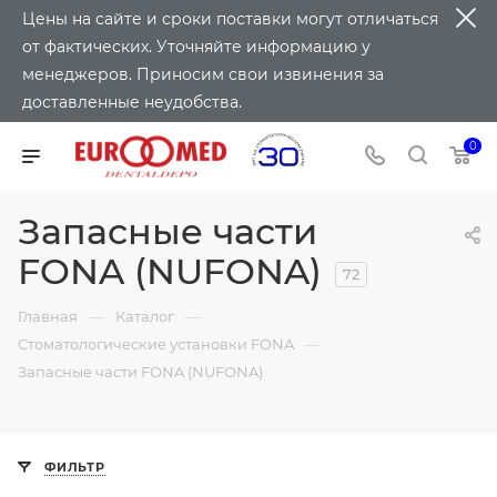
Цены на сайте и сроки поставки могут отличаться
от фактических. Уточняйте информацию у
менеджеров. Приносим свои извинения за
доставленные неудобства.
0
Запасные части
FONA (NUFONA)
72
—
—
Главная
Каталог
—
Стоматологические установки FONA
Запасные части FONA (NUFONA)
ФИЛЬТР