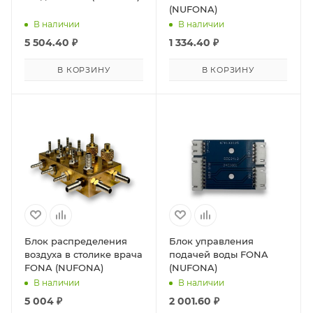
(NUFONA)
В наличии
В наличии
5 504.40
₽
1 334.40
₽
В КОРЗИНУ
В КОРЗИНУ
Блок распределения
Блок управления
воздуха в столике врача
подачей воды FONA
FONA (NUFONA)
(NUFONA)
В наличии
В наличии
5 004
₽
2 001.60
₽