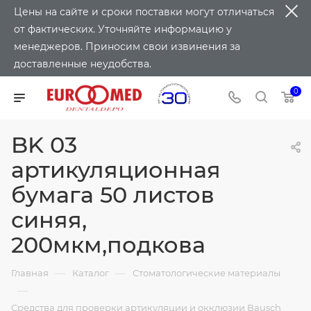
Цены на сайте и сроки поставки могут отличаться
от фактических. Уточняйте информацию у
менеджеров. Приносим свои извинения за
доставленные неудобства.
0
BK 03
артикуляционная
бумага 50 листов
синяя,
200мкм,подкова
—
—
Главная
Каталог
Стоматологические материалы
—
Средства для проверки артикуляции и окклюзии Bausch