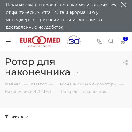
Цены на сайте и сроки поставки могут отличаться
от фактических. Уточняйте информацию у
менеджеров. Приносим свои извинения за
доставленные неудобства.
0
Ротор для
наконечника
2
—
—
—
Главная
Каталог
Наконечники и микромоторы
—
Наконечники ЭУРМЕД
Ротор для наконечника
ФИЛЬТР