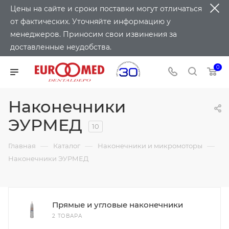
Цены на сайте и сроки поставки могут отличаться
от фактических. Уточняйте информацию у
менеджеров. Приносим свои извинения за
доставленные неудобства.
0
Наконечники
ЭУРМЕД
10
—
—
—
Главная
Каталог
Наконечники и микромоторы
Наконечники ЭУРМЕД
Прямые и угловые наконечники
2 ТОВАРА