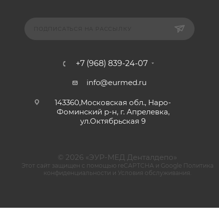
ПОДПИСАТЬСЯ НА РАССЫЛКУ
+7 (968) 839-24-07
info@eurmed.ru
143360,Московская обл., Наро-
Фоминский р-н, г. Апрелевка,
ул.Октябрьская 9
© 2026 «ЭУР-МЕД Денталдепо»
Этот сайт защищен с помощью reCAPTCHA и Google
Политика
конфиденциальности
и
Условия обслуживания
.