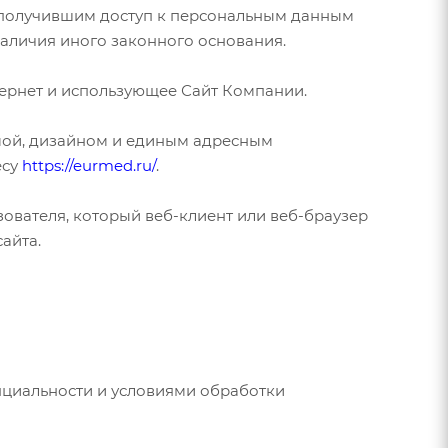
 получившим доступ к персональным данным
наличия иного законного основания.
тернет и использующее Сайт Компании.
мой, дизайном и единым адресным
есу
https://eurmed.ru/
.
вателя, который веб-клиент или веб-браузер
айта.
нциальности и условиями обработки