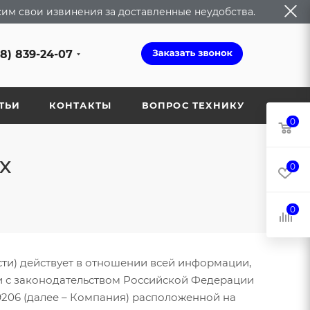
сим свои извинения за доставленные неудобства.
68) 839-24-07
ТЬИ
КОНТАКТЫ
ВОПРОС ТЕХНИКУ
0
х
0
0
и) действует в отношении всей информации,
и с законодательством Российской Федерации
129206 (далее – Компания) расположенной на