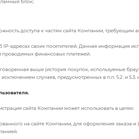
кламный блок;
можность доступа к частям сайта Компании, требующим а
об IP-адресах своих посетителей. Данная информация и
ти проводимых финансовых платежей.
воренная выше (история покупок, используемые браузе
сключением случаев, предусмотренных в п.п. 5.2. и 5.3
льзователя.
трация сайта Компании может использовать в целях:
ированного на сайте Компании, для оформления заказа и
панией.