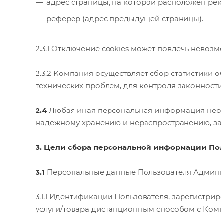
адрес страницы, на которой расположен ре
реферер (адрес предыдущей страницы).
2.3.1 Отключение cookies может повлечь невоз
2.3.2 Компания осуществляет сбор статистики 
технических проблем, для контроля законнос
2.4
Любая иная персональная информация неого
надежному хранению и нераспространению, за и
3. Цели сбора персональной информации По
3.1
Персональные данные Пользователя Админис
3.1.1 Идентификации Пользователя, зарегистр
услуги/товара дистанционным способом с Ком