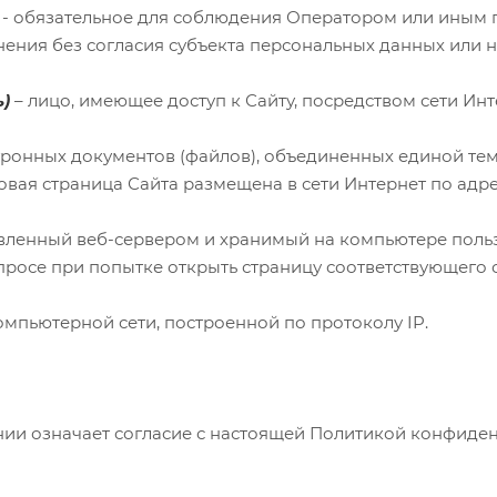
- обязательное для соблюдения Оператором или иным
нения без согласия субъекта персональных данных или 
)
– лицо, имеющее доступ к Сайту, посредством сети Ин
тронных документов (файлов), объединенных единой те
товая страница Сайта размещена в сети Интернет по адр
ленный веб-сервером и хранимый на компьютере пользо
просе при попытке открыть страницу соответствующего с
омпьютерной сети, построенной по протоколу IP.
ии означает согласие с настоящей Политикой конфиде