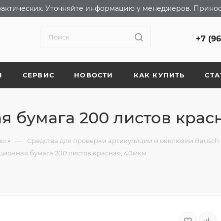
т фактических. Уточняйте информацию у менеджеров. Прино
+7 (9
Я
СЕРВИС
НОВОСТИ
КАК КУПИТЬ
СТА
я бумага 200 листов крас
—
лы
Средства для проверки артикуляции и окклюзии Bausch
ционная бумага 200 листов красная, 40мкм