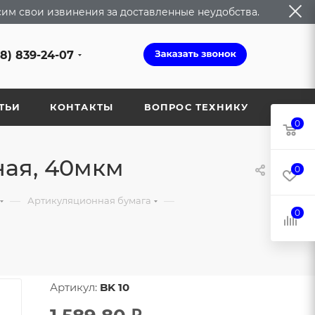
сим свои извинения за доставленные неудобства.
68) 839-24-07
ТЬИ
КОНТАКТЫ
ВОПРОС ТЕХНИКУ
0
ная, 40мкм
0
—
—
Артикуляционная бумага
0
Артикул:
BK 10