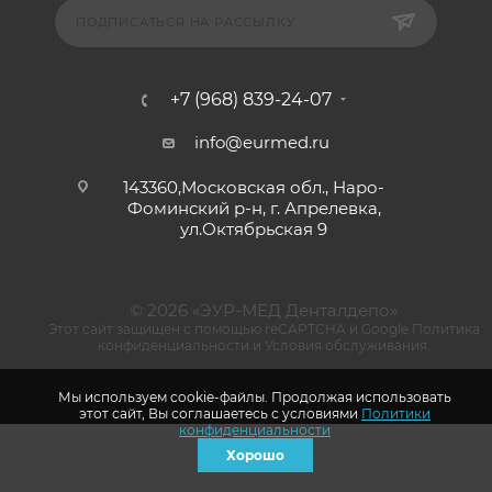
ПОДПИСАТЬСЯ НА РАССЫЛКУ
+7 (968) 839-24-07
info@eurmed.ru
143360,Московская обл., Наро-
Фоминский р-н, г. Апрелевка,
ул.Октябрьская 9
© 2026 «ЭУР-МЕД Денталдепо»
Этот сайт защищен с помощью reCAPTCHA и Google
Политика
конфиденциальности
и
Условия обслуживания
.
Мы используем cookie-файлы. Продолжая использовать
этот сайт, Вы соглашаетесь с условиями
Политики
конфиденциальности
Хорошо