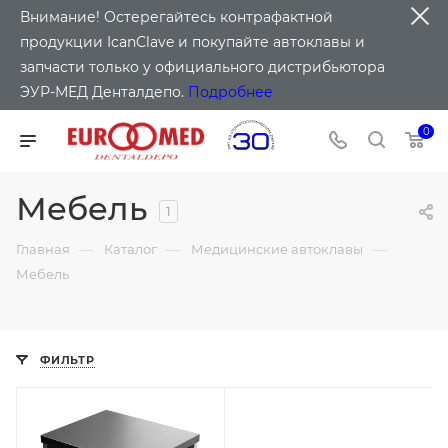
Внимание! Остерегайтесь контрафактной
продукции IcanClave и покупайте автоклавы и
запчасти только у официального дистрибьютора
ЭУР-МЕД Денталдепо.
Подробнее
0
Мебель
1
—
—
—
Главная
Каталог
Медицинские автоклавы
Мебель
ФИЛЬТР