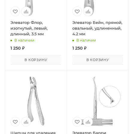
Элеватор Флор,
Элеватор Бейн, прямой,
изогнутый, левый,
овальный, удлиненный,
длинный, 3.5 мм
4.2 мм
В наличии
В наличии
1 250
₽
1 250
₽
В КОРЗИНУ
В КОРЗИНУ
Щипцы для удаления
Элеватор Барри