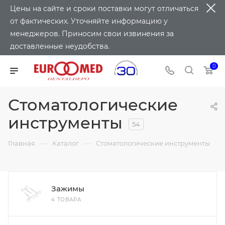
Цены на сайте и сроки поставки могут отличаться
от фактических. Уточняйте информацию у
менеджеров. Приносим свои извинения за
доставленные неудобства.
0
Стоматологические
инструменты
54
—
—
Главная
Каталог
Стоматологические инструменты
Зажимы
4 ТОВАРА