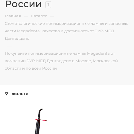
России
1
—
—
Главная
Каталог
Стоматологические полимеризационные лампы и запасные
части Megadenta: качество и доступность от ЭУР-МЕД
Денталдепо
—
Покупайте полимеризационные лампы Megadenta от
компании ЭУР-МЕД Денталдепо в Москве, Московской
области и по всей России
ФИЛЬТР