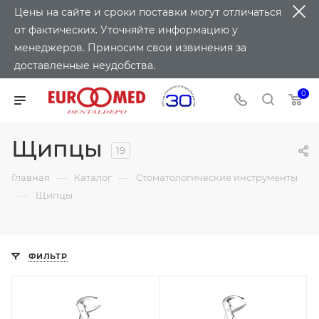
Цены на сайте и сроки поставки могут отличаться
от фактических. Уточняйте информацию у
менеджеров. Приносим свои извинения за
доставленные неудобства.
0
Щипцы
19
—
—
Главная
Каталог
Стоматологические инструменты
—
Щипцы
ФИЛЬТР