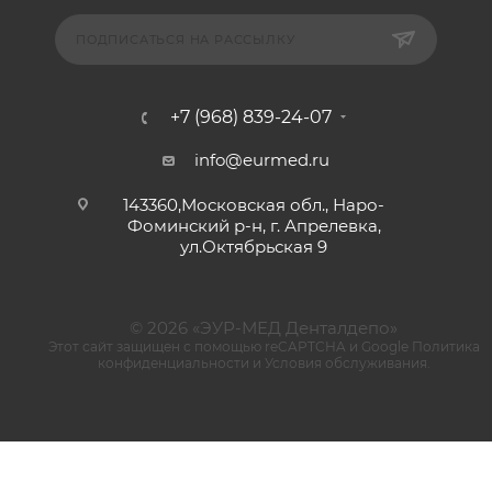
ПОДПИСАТЬСЯ НА РАССЫЛКУ
+7 (968) 839-24-07
info@eurmed.ru
143360,Московская обл., Наро-
Фоминский р-н, г. Апрелевка,
ул.Октябрьская 9
© 2026 «ЭУР-МЕД Денталдепо»
Этот сайт защищен с помощью reCAPTCHA и Google
Политика
конфиденциальности
и
Условия обслуживания
.