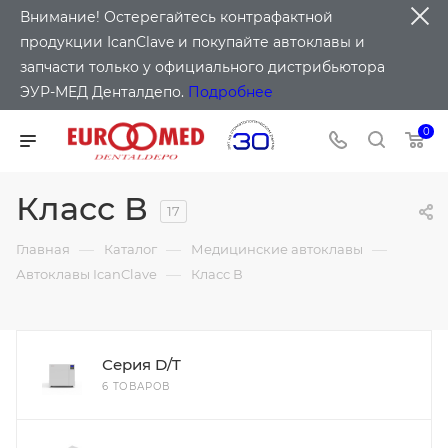
Внимание! Остерегайтесь контрафактной
продукции IcanClave и покупайте автоклавы и
запчасти только у официального дистрибьютора
ЭУР-МЕД Денталдепо.
Подробнее
0
Класс В
17
—
—
—
Главная
Каталог
Медицинские автоклавы
—
Автоклавы IcanClave
Класс В
Серия D/T
6 ТОВАРОВ