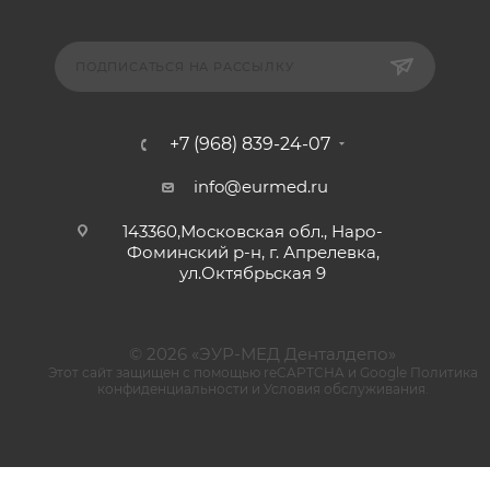
ПОДПИСАТЬСЯ НА РАССЫЛКУ
+7 (968) 839-24-07
info@eurmed.ru
143360,Московская обл., Наро-
Фоминский р-н, г. Апрелевка,
ул.Октябрьская 9
© 2026 «ЭУР-МЕД Денталдепо»
Этот сайт защищен с помощью reCAPTCHA и Google
Политика
конфиденциальности
и
Условия обслуживания
.