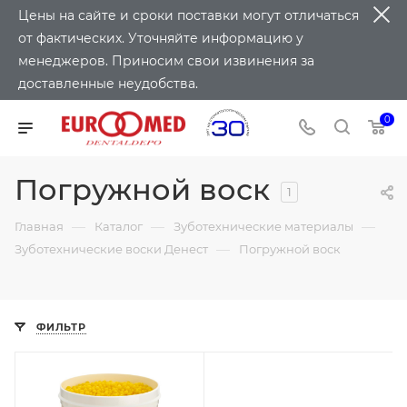
Цены на сайте и сроки поставки могут отличаться
от фактических. Уточняйте информацию у
менеджеров. Приносим свои извинения за
доставленные неудобства.
0
Погружной воск
1
—
—
—
Главная
Каталог
Зуботехнические материалы
—
Зуботехнические воски Денест
Погружной воск
ФИЛЬТР