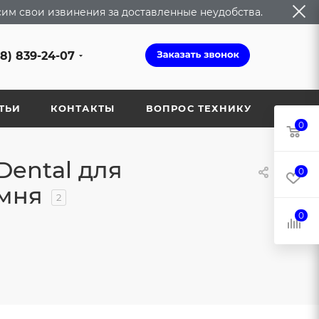
сим свои извинения за доставленные неудобства.
68) 839-24-07
ТЬИ
КОНТАКТЫ
ВОПРОС ТЕХНИКУ
0
Dental для
0
амня
2
0