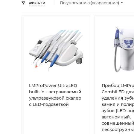
По умолчанию (возрастание)
ФИЛЬТР
LMProPower UltraLED
Прибор LMPr
built-in - встраиваемый
CombiLED для
ультразвуковой скалер
удаления зуб
с LED-подсветкой
камня и поли
зубов (LED-по
автономный,
совмещенный
пескоструйн