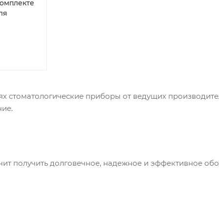
комплекте
ля
ях стоматологические приборы от ведущих производит
ие.
ачит получить долговечное, надежное и эффективное об