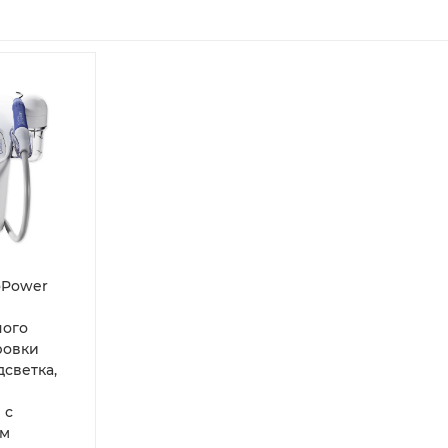
oPower
ного
ровки
дсветка,
 с
ым