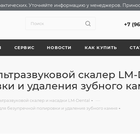
т фактических. Уточняйте информацию у менеджеров. Прино
+7 (9
Я
СЕРВИС
НОВОСТИ
КАК КУПИТЬ
СТА
ьтразвуковой скалер LM-
ки и удаления зубного к
—
ьтразвуковой скалер и насадки LM-Dental
для безупречной полировки и удаления зубного камня