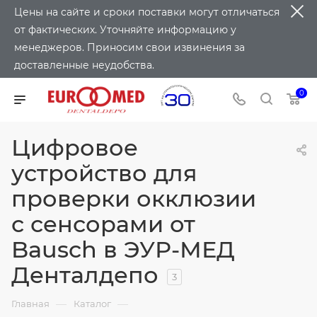
Цены на сайте и сроки поставки могут отличаться
от фактических. Уточняйте информацию у
менеджеров. Приносим свои извинения за
доставленные неудобства.
0
Цифровое
устройство для
проверки окклюзии
с сенсорами от
Bausch в ЭУР-МЕД
Денталдепо
3
—
—
Главная
Каталог