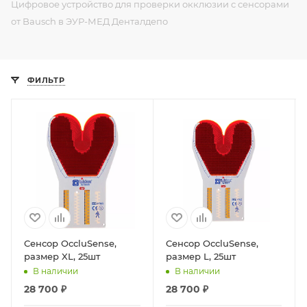
Цифровое устройство для проверки окклюзии с сенсорами
от Bausch в ЭУР-МЕД Денталдепо
ФИЛЬТР
Cенсор OccluSense,
Cенсор OccluSense,
размер XL, 25шт
размер L, 25шт
В наличии
В наличии
28 700
₽
28 700
₽