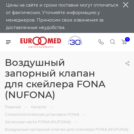
Цены на сайте и сроки поставки могут отличаться
от фактических. Уточняйте информацию у
менеджеров. Приносим свои извинения за
доставленные неудобства.
0
Воздушный
запорный клапан
для скейлера FONA
(NUFONA)
—
—
Главная
Каталог
—
Стоматологические установки FONA
—
Запасные части FONA (NUFONA)
Воздушный запорный клапан для скейлера FONA (NUFONA)