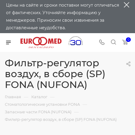
Цены на сайте и сроки поставки могут отличаться
от фактических. Уточняйте информацию у
менеджеров. Приносим свои извинения за
доставленные неудобства.
0
Фильтр-регулятор
воздух, в сборе (SP)
FONA (NUFONA)
—
—
Главная
Каталог
—
Стоматологические установки FONA
—
Запасные части FONA (NUFONA)
Фильтр-регулятор воздух, в сборе (SP) FONA (NUFONA)