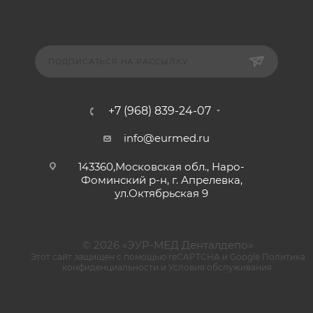
ПОДПИСАТЬСЯ НА РАССЫЛКУ
+7 (968) 839-24-07
info@eurmed.ru
143360,Московская обл., Наро-
Фоминский р-н, г. Апрелевка,
ул.Октябрьская 9
© 2026 «ЭУР-МЕД Денталдепо»
Этот сайт защищен с помощью reCAPTCHA и Google
Политика
конфиденциальности
и
Условия обслуживания
.