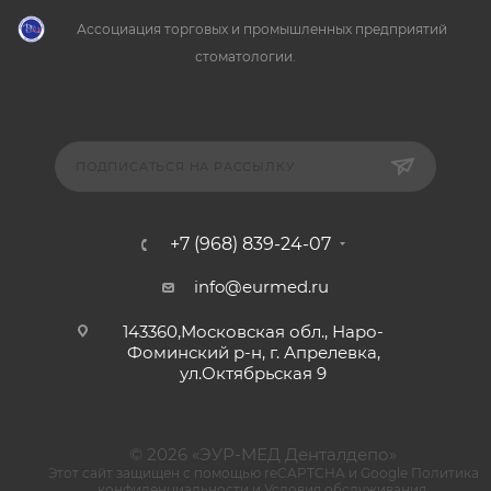
Ассоциация торговых и промышленных предприятий
стоматологии.
ПОДПИСАТЬСЯ НА РАССЫЛКУ
+7 (968) 839-24-07
info@eurmed.ru
143360,Московская обл., Наро-
Фоминский р-н, г. Апрелевка,
ул.Октябрьская 9
© 2026 «ЭУР-МЕД Денталдепо»
Этот сайт защищен с помощью reCAPTCHA и Google
Политика
конфиденциальности
и
Условия обслуживания
.