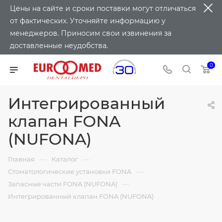
Цены на сайте и сроки поставки могут отличаться
от фактических. Уточняйте информацию у
менеджеров. Приносим свои извинения за
доставленные неудобства.
0
Интегрированный
клапан FONA
(NUFONA)
—
—
Главная
Каталог
—
Стоматологические установки FONA
—
Запасные части FONA (NUFONA)
Интегрированный клапан FONA (NUFONA)