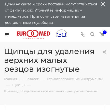
Цены на сайте и сроки поставки могут отличаться
от фактических. Уточняйте информацию у
менеджеров. Приносим свои извинения за
доставленные неудобства.
0
Щипцы для удаления
верхних малых
резцов изогнутые
—
—
Главная
Каталог
Стоматологические инструменты
—
—
Щипцы
Щипцы для удаления верхних малых резцов изогнутые