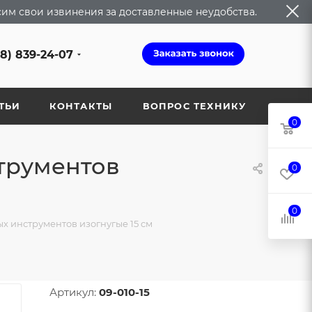
сим свои извинения за доставленные неудобства.
68) 839-24-07
ТЬИ
КОНТАКТЫ
ВОПРОС ТЕХНИКУ
0
трументов
0
0
 инструментов изогнугые 15 см
Артикул:
09-010-15