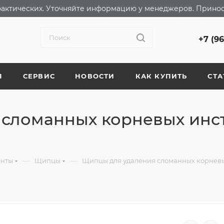
т фактических. Уточняйте информацию у менеджеров. Прино
+7 (9
Я
СЕРВИС
НОВОСТИ
КАК КУПИТЬ
СТА
 сломанных корневых инс
—
—
енты
Щипцы
Щипцы для удаления сломанных корневых