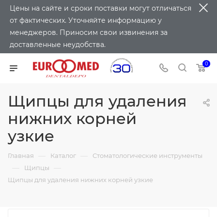
Цены на сайте и сроки поставки могут отличаться
от фактических. Уточняйте информацию у
менеджеров. Приносим свои извинения за
доставленные неудобства.
0
Щипцы для удаления
нижних корней
узкие
—
—
Главная
Каталог
Стоматологические инструменты
—
—
Щипцы
Щипцы для удаления нижних корней узкие