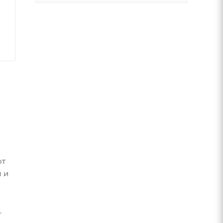
от
 и
.