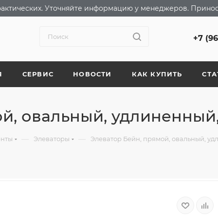
т фактических. Уточняйте информацию у менеджеров. Прино
+7 (9
Я
СЕРВИС
НОВОСТИ
КАК КУПИТЬ
СТА
й, овальный, удлиненный,
—
—
енты
Элеваторы
Элеватор Бейн, прямой, овальный, уд