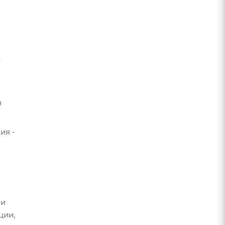
.
я
ия -
 и
ции,