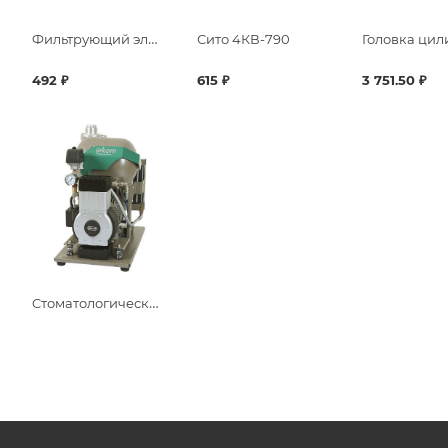
Фильтрующий элемент предварительной очистки
Сито 4КВ-790
492 ₽
615 ₽
3 751.50 ₽
Cтоматологический компрессор DK50-10 S, производительность 75 л/м, ресивер 10 л, ш/п шкаф