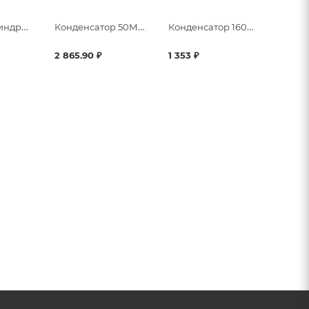
Головка цилиндра комплектная
Конденсатор 50М/450V
Конденсатор 160М/220V
2 865.90 ₽
1 353 ₽