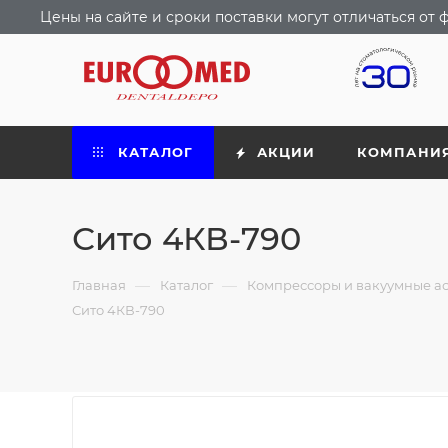
Цены на сайте и сроки поставки могут отличаться о
КАТАЛОГ
АКЦИИ
КОМПАНИ
Сито 4КВ-790
—
—
Главная
Каталог
Компрессоры и вакуумные а
Сито 4КВ-790