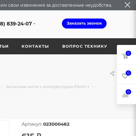
сим свои извинения за доставленные неудобства.
68) 839-24-07
ТЬИ
КОНТАКТЫ
ВОПРОС ТЕХНИКУ
0
0
—
—
Запасные части к компрессорам Ekom
0
Артикул:
023000462