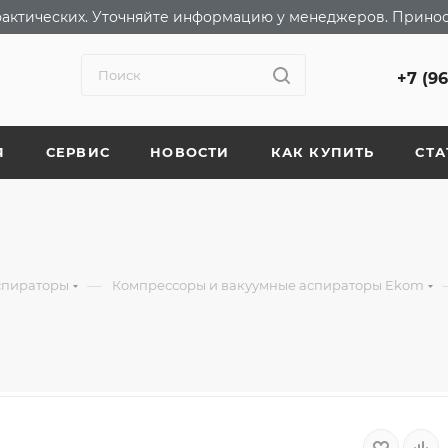
т фактических. Уточняйте информацию у менеджеров. Прино
+7 (9
Я
СЕРВИС
НОВОСТИ
КАК КУПИТЬ
СТА
—
спираторы
Компрессоры и вакуумные аспираторы Ekom