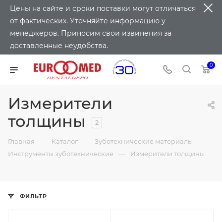
Цены на сайте и сроки поставки могут отличаться
от фактических. Уточняйте информацию у
менеджеров. Приносим свои извинения за
доставленные неудобства.
0
Измерители
толщины
2
—
—
—
Главная
Каталог
Зуботехнические материалы
—
Инструменты зуботехнические
Измерители толщины
ФИЛЬТР