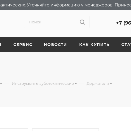
т фактических. Уточняйте информацию у менеджеров. Прино
+7 (9
Я
СЕРВИС
НОВОСТИ
КАК КУПИТЬ
СТА
—
—
Инструменты зуботехнические
Держатели