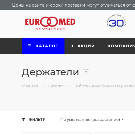
Цены на сайте и сроки поставки могут отличаться о
КАТАЛОГ
АКЦИИ
КОМПАНИ
Держатели
3
—
—
Главная
Каталог
Зуботехнические материалы
По умолчанию (возрастание)
ФИЛЬТР