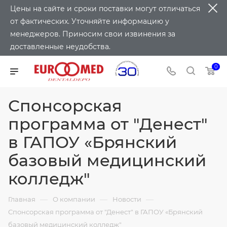
Цены на сайте и сроки поставки могут отличаться
от фактических. Уточняйте информацию у
менеджеров. Приносим свои извинения за
доставленные неудобства.
0
Спонсорская
программа от "Денест"
в ГАПОУ «Брянский
базовый медицинский
колледж"
—
—
—
Главная
О компании
Новости
Спонсорская программа от "Денест" в ГАПОУ «Брянский
базовый медицинский колледж"