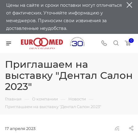
Цены на сайте и сроки поставки могут отличаться
от фактических. Уточняйте информацию у
менеджеров. Приносим свои извинения за
доставленные неудобства.
0
Приглашаем на
выставку "Дентал Салон
2023"
—
—
—
Главная
О компании
Новости
Приглашаем на выставку "Дентал Салон 2023"
17 апреля 2023