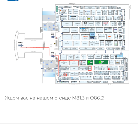
Ждем вас на нашем стенде М81.3 и О86.3!