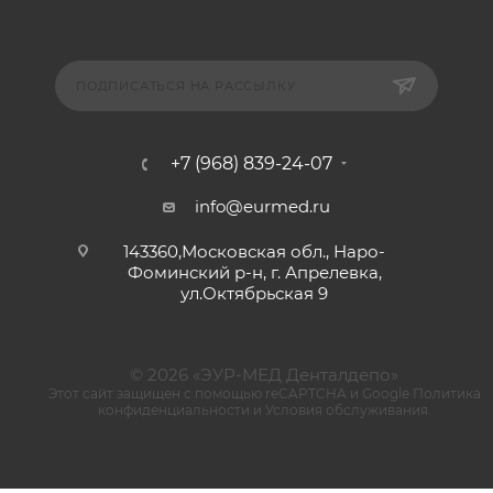
ПОДПИСАТЬСЯ НА РАССЫЛКУ
+7 (968) 839-24-07
info@eurmed.ru
143360,Московская обл., Наро-
Фоминский р-н, г. Апрелевка,
ул.Октябрьская 9
© 2026 «ЭУР-МЕД Денталдепо»
Этот сайт защищен с помощью reCAPTCHA и Google
Политика
конфиденциальности
и
Условия обслуживания
.