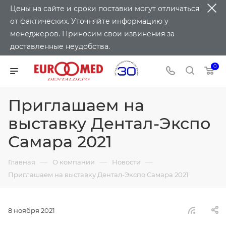
Цены на сайте и сроки поставки могут отличаться
от фактических. Уточняйте информацию у
менеджеров. Приносим свои извинения за
доставленные неудобства.
0
Приглашаем на
выставку Дентал-Экспо
Самара 2021
—
—
—
Главная
О компании
Новости
Приглашаем на выставку Дентал-Экспо Самара 2021
8 ноября 2021