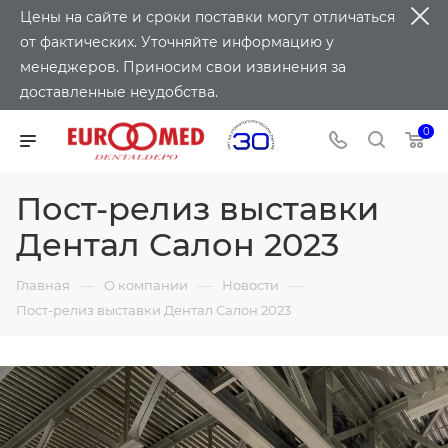
Цены на сайте и сроки поставки могут отличаться
от фактических. Уточняйте информацию у
менеджеров. Приносим свои извинения за
доставленные неудобства.
0
Пост-релиз выставки
Дентал Салон 2023
—
—
—
Главная
О компании
Новости
Пост-релиз выставки Дентал Салон 2023