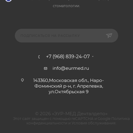
стоматологии.
ПОДПИСАТЬСЯ НА РАССЫЛКУ
+7 (968) 839-24-07
info@eurmed.ru
143360,Московская обл., Наро-
Фоминский р-н, г. Апрелевка,
ул.Октябрьская 9
© 2026 «ЭУР-МЕД Денталдепо»
Этот сайт защищен с помощью reCAPTCHA и Google
Политика
конфиденциальности
и
Условия обслуживания
.