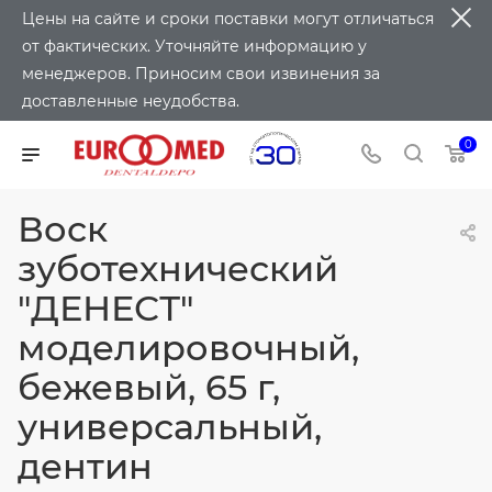
Цены на сайте и сроки поставки могут отличаться
от фактических. Уточняйте информацию у
менеджеров. Приносим свои извинения за
доставленные неудобства.
0
Воск
зуботехнический
"ДЕНЕСТ"
моделировочный,
бежевый, 65 г,
универсальный,
дентин