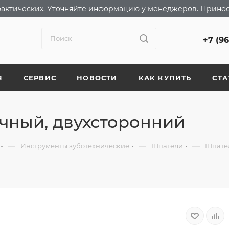
т фактических. Уточняйте информацию у менеджеров. Прино
+7 (9
Я
СЕРВИС
НОВОСТИ
КАК КУПИТЬ
СТА
чный, двухсторонний
—
—
—
Инструменты зуботехнические
Шпатели
Шпате