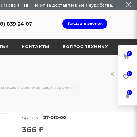
сим свои извинения за доставленные неудобства.
68) 839-24-07
ТЬИ
КОНТАКТЫ
ВОПРОС ТЕХНИКУ
0
0
ль моделировочный, двухсторонний
0
Артикул:
27-012-00
366
₽