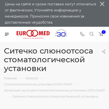
Цены на сайте и сроки поставки могут отличаться
от фактических. Уточняйте информацию у
менеджеров. Приносим свои извинения за
доставленные неудобства.
0
Ситечко слюноотсоса
стоматологической
установки
—
—
Главная
Каталог
—
Стоматологические установки DIPLOMAT
Запасные части для стоматологических установок DIPLOMAT
—
Ситечко слюноотсоса стоматологической установки