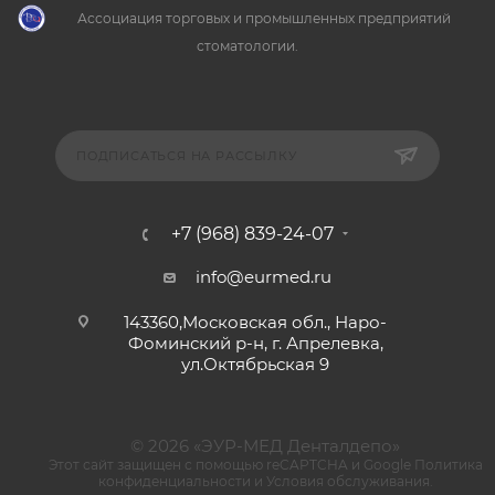
Ассоциация торговых и промышленных предприятий
стоматологии.
ПОДПИСАТЬСЯ НА РАССЫЛКУ
+7 (968) 839-24-07
info@eurmed.ru
143360,Московская обл., Наро-
Фоминский р-н, г. Апрелевка,
ул.Октябрьская 9
© 2026 «ЭУР-МЕД Денталдепо»
Этот сайт защищен с помощью reCAPTCHA и Google
Политика
конфиденциальности
и
Условия обслуживания
.