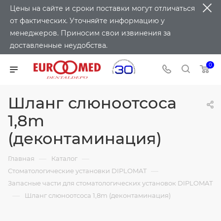
Цены на сайте и сроки поставки могут отличаться
от фактических. Уточняйте информацию у
менеджеров. Приносим свои извинения за
доставленные неудобства.
0
Шланг слюноотсоса
1,8m
(деконтаминация)
—
—
Главная
Каталог
—
Стоматологические установки DIPLOMAT
Запасные части для стоматологических установок DIPLOMAT
—
Шланг слюноотсоса 1,8m (деконтаминация)