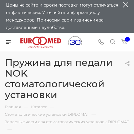
Цены на сайте и сроки поставки могут отличаться
от фактических. Уточняйте информацию у
менеджеров. Приносим свои извинения за
доставленные неудобства.
0
Пружина для педали
NOK
стоматологической
установки
—
—
Главная
Каталог
—
Стоматологические установки DIPLOMAT
Запасные части для стоматологических установок DIPLOMAT
—