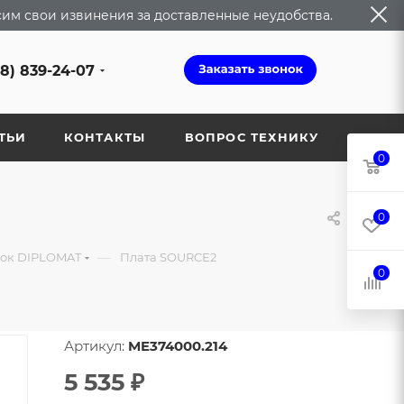
сим свои извинения за доставленные неудобства.
68) 839-24-07
ТЬИ
КОНТАКТЫ
ВОПРОС ТЕХНИКУ
0
0
—
вок DIPLOMAT
Плата SOURCE2
0
Артикул:
ME374000.214
5 535
₽