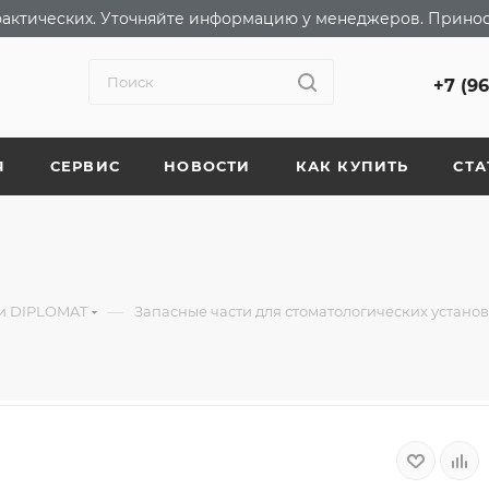
т фактических. Уточняйте информацию у менеджеров. Прино
+7 (9
Я
СЕРВИС
НОВОСТИ
КАК КУПИТЬ
СТА
—
ки DIPLOMAT
Запасные части для стоматологических устано