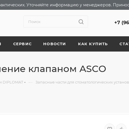
т фактических. Уточняйте информацию у менеджеров. Прино
+7 (9
Я
СЕРВИС
НОВОСТИ
КАК КУПИТЬ
СТА
вление клапаном ASCO
—
ки DIPLOMAT
Запасные части для стоматологических устано