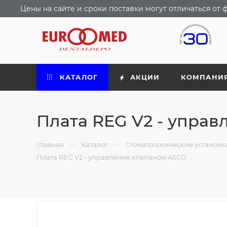
Цены на сайте и сроки поставки могут отличаться о
КАТАЛОГ
АКЦИИ
КОМПАНИ
Плата REG V2 - упра
—
—
Главная
Каталог
Стоматологические установ
Плата REG V2 - управление клапаном ASCO