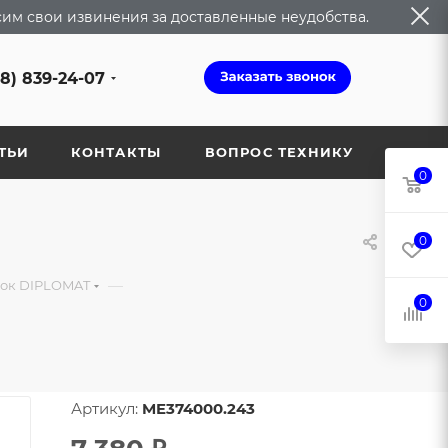
сим свои извинения за доставленные неудобства.
68) 839-24-07
ТЬИ
КОНТАКТЫ
ВОПРОС ТЕХНИКУ
0
0
—
вок DIPLOMAT
0
Артикул:
ME374000.243