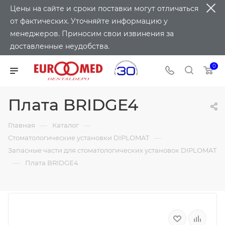
Цены на сайте и сроки поставки могут отличаться
от фактических. Уточняйте информацию у
менеджеров. Приносим свои извинения за
доставленные неудобства.
0
Плата BRIDGE4
—
—
Главная
Каталог
—
Стоматологические установки DIPLOMAT
Запасные части для стоматологических установок DIPLOMAT
—
Плата BRIDGE4