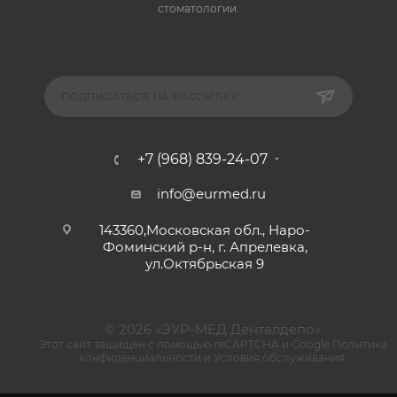
стоматологии.
ПОДПИСАТЬСЯ НА РАССЫЛКУ
+7 (968) 839-24-07
info@eurmed.ru
143360,Московская обл., Наро-
Фоминский р-н, г. Апрелевка,
ул.Октябрьская 9
© 2026 «ЭУР-МЕД Денталдепо»
Этот сайт защищен с помощью reCAPTCHA и Google
Политика
конфиденциальности
и
Условия обслуживания
.