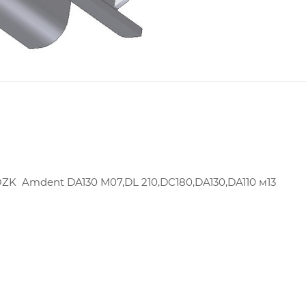
OZK Amdent DA130 M07,DL 210,DC180,DA130,DA110 м13