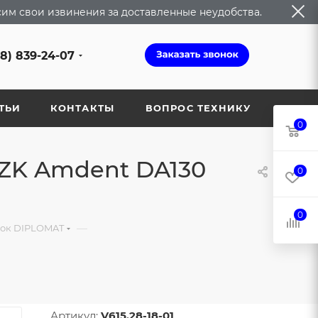
сим свои извинения за доставленные неудобства.
68) 839-24-07
ТЬИ
КОНТАКТЫ
ВОПРОС ТЕХНИКУ
0
OZK Amdent DA130
0
0
—
вок DIPLOMAT
Артикул:
V615.28-18-01