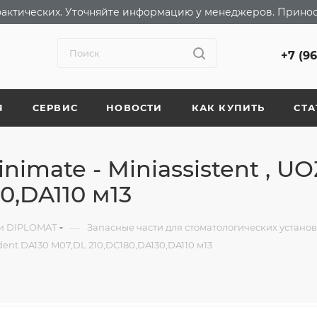
т фактических. Уточняйте информацию у менеджеров. Прино
+7 (9
Я
СЕРВИС
НОВОСТИ
КАК КУПИТЬ
СТА
imate - Miniassistent , U
0,DA110 м13
—
ки DIPLOMAT
Запасные части для стоматологических устано
ent DA130 M07,DL 210,DC180,DA130,DA110 м13