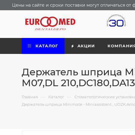
Цены на сайте и сроки поставки могут отличаться о
КАТАЛОГ
АКЦИИ
КОМПАНИ
Держатель шприца Min
M07,DL 210,DC180,DA13
—
—
Главная
Каталог
Стоматологические установ
Держатель шприца Minimate - Miniassistent , UOZK Amd