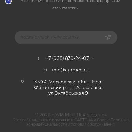
Ассоциация торговых и промышленных предприятий
стоматологии.
ПОДПИСАТЬСЯ НА РАССЫЛКУ
+7 (968) 839-24-07
info@eurmed.ru
143360,Московская обл., Наро-
Фоминский р-н, г. Апрелевка,
ул.Октябрьская 9
© 2026 «ЭУР-МЕД Денталдепо»
Этот сайт защищен с помощью reCAPTCHA и Google
Политика
конфиденциальности
и
Условия обслуживания
.