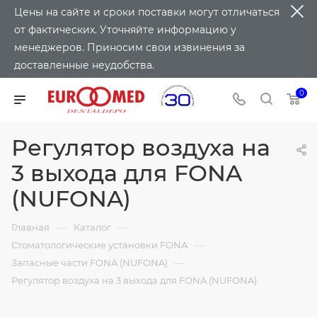
Цены на сайте и сроки поставки могут отличаться
от фактических. Уточняйте информацию у
менеджеров. Приносим свои извинения за
доставленные неудобства.
0
Регулятор воздуха на
3 выхода для FONA
(NUFONA)
—
—
Главная
Каталог
—
Стоматологические установки FONA
—
Запасные части FONA (NUFONA)
Регулятор воздуха на 3 выхода для FONA (NUFONA)