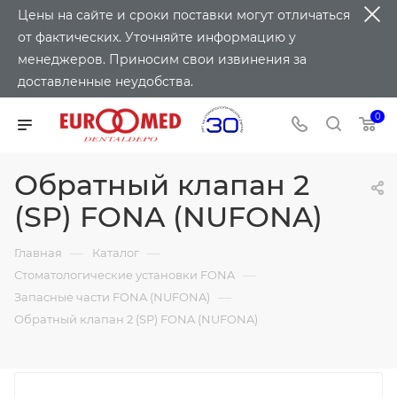
Цены на сайте и сроки поставки могут отличаться
от фактических. Уточняйте информацию у
менеджеров. Приносим свои извинения за
доставленные неудобства.
0
Обратный клапан 2
(SP) FONA (NUFONA)
—
—
Главная
Каталог
—
Стоматологические установки FONA
—
Запасные части FONA (NUFONA)
Обратный клапан 2 (SP) FONA (NUFONA)