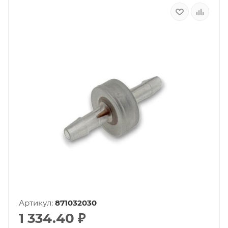
Артикул:
871032030
1 334.40
₽