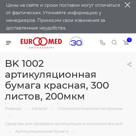
Цены на сайте и сроки поставки могут отличаться
от фактических. Уточняйте информацию у
менеджеров. Приносим свои извинения за
доставленные неудобства.
0
BK 1002
артикуляционная
бумага красная, 300
листов, 200мкм
—
—
Главная
Каталог
Стоматологические материалы
—
Средства для проверки артикуляции и окклюзии Bausch
—
—
Артикуляционная бумага