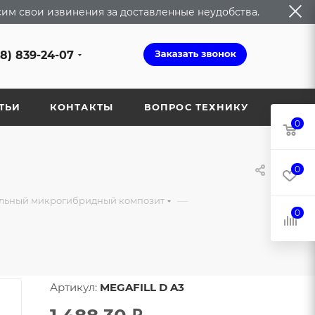
сим свои извинения за доставленные неудобства.
68) 839-24-07
ТЬИ
КОНТАКТЫ
ВОПРОС ТЕХНИКУ
0
0
—
льный микрогибридный композит
0
Артикул:
MEGAFILL D A3