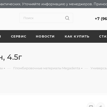
т фактических. Уточняйте информацию у менеджеров. Прино
+7 (9
Я
СЕРВИС
НОВОСТИ
КАК КУПИТЬ
СТА
, 4.5г
—
—
лы
Пломбировочные материалы Megadenta
Универса