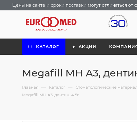
Цены на сайте и сроки поставки могут отличаться о
КАТАЛОГ
АКЦИИ
КОМПАНИ
Megafill MH А3, дентин
—
—
Главная
Каталог
Стоматологические материа
Megafill MH А3, дентин, 4.5г