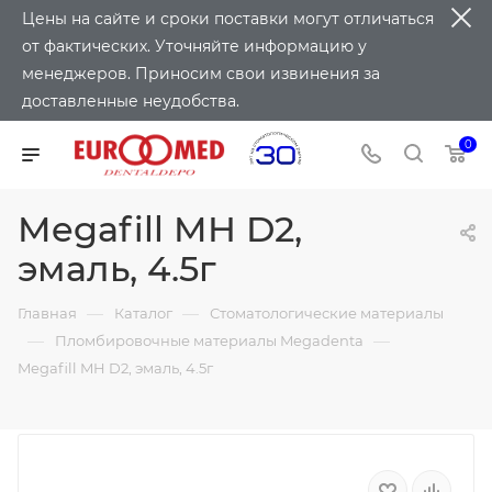
Цены на сайте и сроки поставки могут отличаться
от фактических. Уточняйте информацию у
менеджеров. Приносим свои извинения за
доставленные неудобства.
0
Megafill MH D2,
эмаль, 4.5г
—
—
Главная
Каталог
Стоматологические материалы
—
—
Пломбировочные материалы Megadenta
Megafill MH D2, эмаль, 4.5г