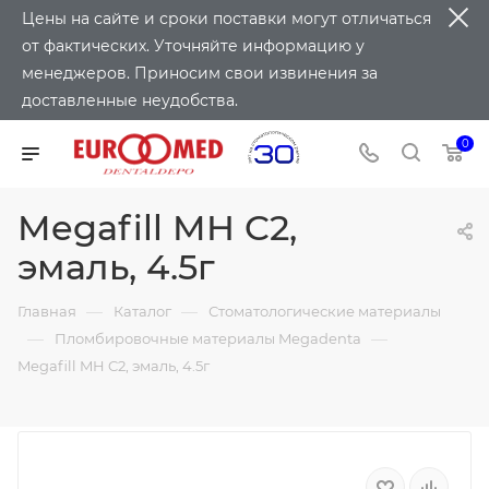
Цены на сайте и сроки поставки могут отличаться
от фактических. Уточняйте информацию у
менеджеров. Приносим свои извинения за
доставленные неудобства.
0
Megafill MH C2,
эмаль, 4.5г
—
—
Главная
Каталог
Стоматологические материалы
—
—
Пломбировочные материалы Megadenta
Megafill MH C2, эмаль, 4.5г