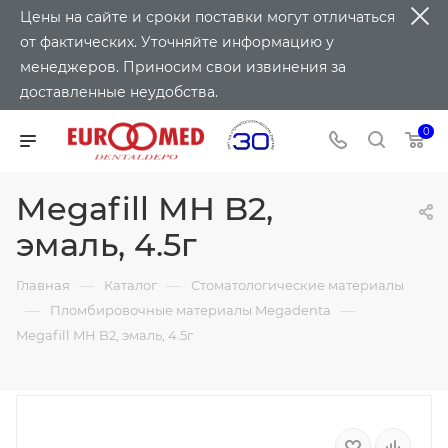
Цены на сайте и сроки поставки могут отличаться
от фактических. Уточняйте информацию у
менеджеров. Приносим свои извинения за
доставленные неудобства.
0
Megafill MH B2,
эмаль, 4.5г
—
—
Главная
Каталог
Стоматологические материалы
—
—
Пломбировочные материалы Megadenta
Megafill MH B2, эмаль, 4.5г